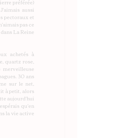
erre préférée) 
J'aimais aussi 
s pectoraux et 
'aimais pas ce 
 dans La Reine 
ux achetés à 
, quartz rose, 
 merveilleuse 
bagues. 30 ans 
e sur le net, 
 à petit, alors 
te aujourd'hui 
'espérais qu'en 
s la vie active 