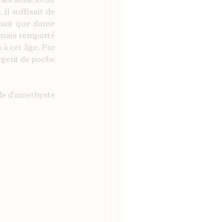
l suffisait de 
rant que dame 
amais remporté 
à cet âge. Par 
rgent de poche 
de d'amethyste