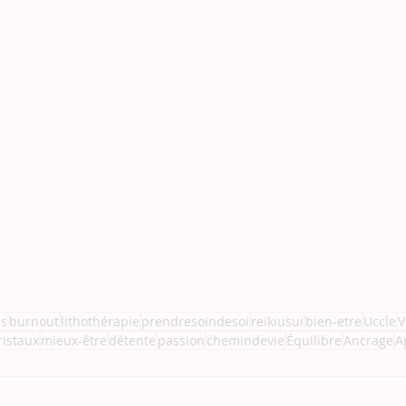
es
burnout
lithothérapie
prendresoindesoi
reikiusui
bien-etre
Uccle
V
ristaux
mieux-être
détente
passion
chemindevie
Équilibre
Ancrage
A