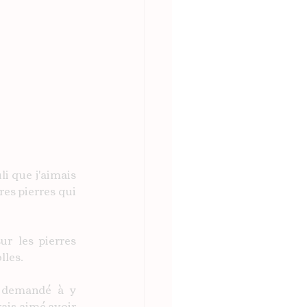
i que j'aimais 
es pierres qui 
r les pierres 
les. 
 demandé à y 
ais aimé avoir 