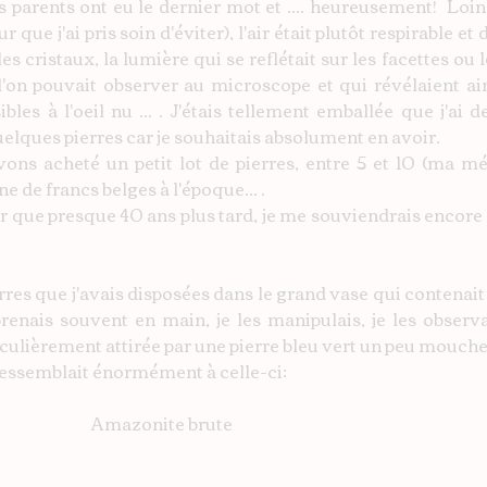
parents ont eu le dernier mot et .... heureusement!  Loin
ue j'ai pris soin d'éviter), l'air était plutôt respirable et de 
les cristaux, la lumière qui se reflétait sur les facettes ou le
l'on pouvait observer au microscope et qui révélaient ains
ibles à l'oeil nu ... . J'étais tellement emballée que j'ai
elques pierres car je souhaitais absolument en avoir.
vons acheté un petit lot de pierres, entre 5 et 10 (ma mé
e de francs belges à l'époque... .
er que presque 40 ans plus tard, je me souviendrais encor
es que j'avais disposées dans le grand vase qui contenait 
prenais souvent en main, je les manipulais, je les observais
culièrement attirée par une pierre bleu vert un peu moucheté
ressemblait énormément à celle-ci:
       Amazonite brute                                  