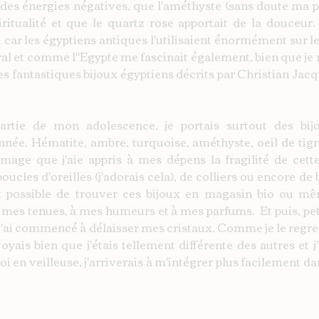
des énergies négatives, que l'améthyste (sans doute ma pi
piritualité et que le quartz rose apportait de la douceur. 
i car les égyptiens antiques l'utilisaient énormément sur le
ral et comme l''Egypte me fascinait également, bien que je n
ces fantastiques bijoux égyptiens décrits par Christian Jacq
rtie de mon adolescence, je portais surtout des bijo
née. Hématite, ambre, turquoise, améthyste, oeil de tigre
age que j'aie appris à mes dépens la fragilité de cette
oucles d'oreilles (j'adorais cela), de colliers ou encore de 
t possible de trouver ces bijoux en magasin bio ou mêm
à mes tenues, à mes humeurs et à mes parfums.  Et puis, petit
 j'ai commencé à délaisser mes cristaux. Comme je le regret
 voyais bien que j'étais tellement différente des autres et j
i en veilleuse, j'arriverais à m'intégrer plus facilement dan