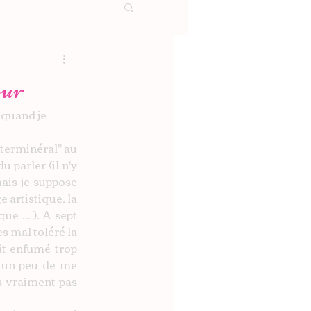
our
 quand je 
erminéral" au 
parler (il n'y 
ais je suppose 
artistique, la 
 ... ). A sept 
s mal toléré la 
t enfumé trop 
s un peu de me 
 vraiment pas 