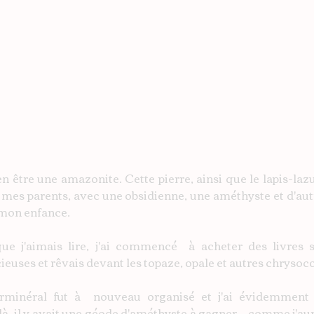
n être une amazonite. Cette pierre, ainsi que le lapis-lazul
 mes parents, avec une obsidienne, une améthyste et d'autr
mon enfance.
e j'aimais lire, j'ai commencé  à acheter des livres su
euses et rêvais devant les topaze, opale et autres chrysocol
erminéral fut à  nouveau organisé et j'ai évidemment
là, il y avait une géode d'améthyste à gagner... comme j'aur