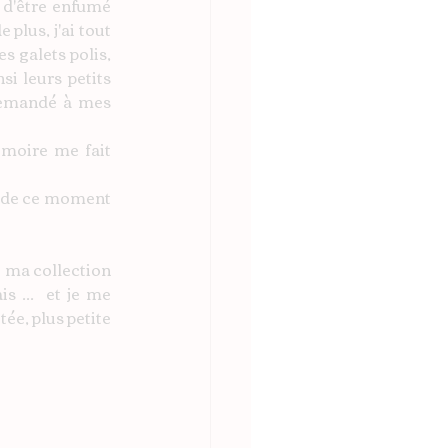
 d'être enfumé 
plus, j'ai tout 
s galets polis, 
i leurs petits 
 demandé à mes 
moire me fait 
e de ce moment 
 ma collection 
 ...  et je me 
e, plus petite 