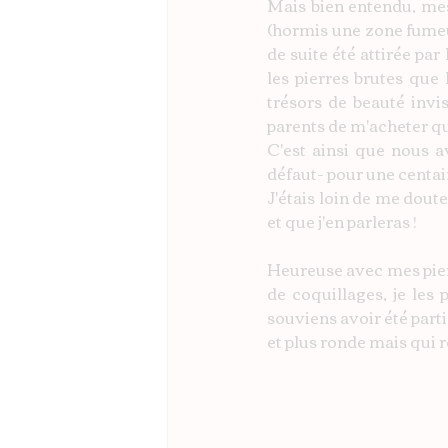
Mais bien entendu, mes 
(hormis une zone fumeur q
de suite été attirée par 
les pierres brutes que 
trésors de beauté invis
parents de m'acheter qu
C'est ainsi que nous a
défaut- pour une centain
J'étais loin de me dout
et que j'en parleras !
Heureuse avec mes pierr
de coquillages, je les 
souviens avoir été parti
et plus ronde mais qui 