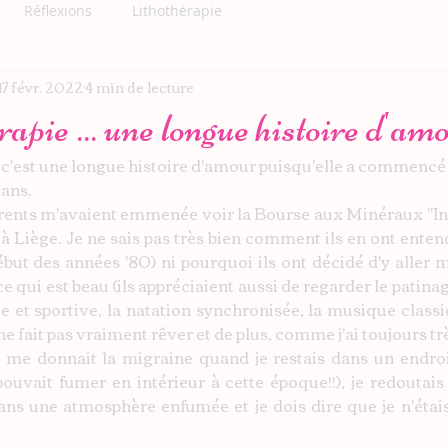
Réflexions
Lithothérapie
17 févr. 2022
4 min de lecture
pie ... une longue histoire d'am
, c'est une longue histoire d'amour puisqu'elle a commencé
ans. 
rents m'avaient emmenée voir la Bourse aux Minéraux "Int
Liège. Je ne sais pas très bien comment ils en ont entendu 
ébut des années '80) ni pourquoi ils ont décidé d'y aller m
qui est beau (ils appréciaient aussi de regarder le patinage 
t sportive, la natation synchronisée, la musique classique
ne fait pas vraiment rêver et de plus, comme j'ai toujours trè
 me donnait la migraine quand je restais dans un endroi
pouvait fumer en intérieur à cette époque!!), je redoutai
ns une atmosphère enfumée et je dois dire que je n'étais