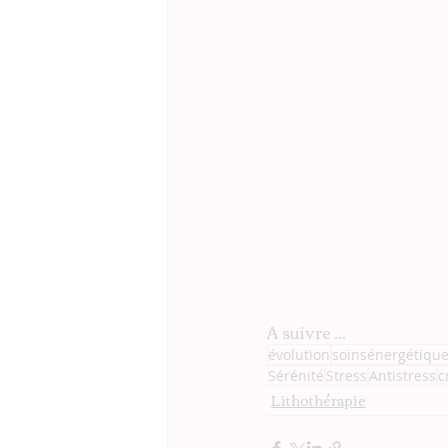
A suivre ... 
évolution
soinsénergétiqu
Sérénité
Stress
Antistress
c
Lithothérapie