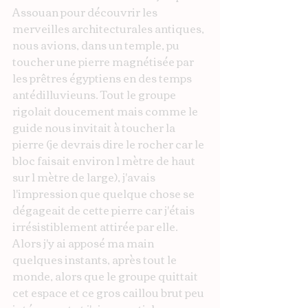
Assouan pour découvrir les 
merveilles architecturales antiques, 
nous avions, dans un temple, pu 
toucher une pierre magnétisée par 
les prêtres égyptiens en des temps 
antédilluvieuns. Tout le groupe 
rigolait doucement mais comme le 
guide nous invitait à toucher la 
pierre (je devrais dire le rocher car le 
bloc faisait environ 1 mètre de haut 
sur 1 mètre de large), j'avais 
l'impression que quelque chose se 
dégageait de cette pierre car j'étais 
irrésistiblement attirée par elle. 
Alors j'y ai apposé ma main 
quelques instants, après tout le 
monde, alors que le groupe quittait 
cet espace et ce gros caillou brut peu 