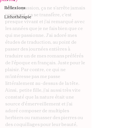
Mais la passion, ça ne s'arrête jamais 
Réflexions
vraiment, ça se transfère, c'est 
Lithothérapie
presque vivant et j'ai remarqué avec 
les années que je ne fais bien que ce 
qui me passionne. J'ai adoré mes 
études de traduction, au point de 
passer des journées entières à 
traduire un de mes romans préférés 
de l'époque en français. Juste pour le 
plaisir. Par contre, ce qui ne 
m'intéresse pas me passe 
littéralement au-dessus de la tête.
Ainsi,  petite fille, j'ai aussi très vite 
constaté que la nature était une 
source d'émerveillement et j'ai 
adoré composer de multiples 
herbiers ou ramasser des pierres ou 
des coquillages pour leur beauté, 