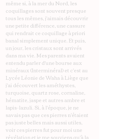
même si, à la mer du Nord, les 
coquillages sont souvent presque 
tous les mêmes, j'aimais découvrir 
une petite différence, une cassure 
qui rendrait ce coquillage à priori 
banal simplement unique. Et puis, 
un jour, les cristaux sont arrivés 
dans ma vie. Mes parents avaient 
entendu parler d'une bourse aux 
minéraux (Interminéral) et c'est au 
Lycée Léonie de Waha à Liège que 
j'ai découvert les améthystes, 
turquoise, quartz rose, cornaline, 
hématite, jaspe et autres ambre et 
lapis-lazuli. Si, à l'époque, je ne 
savais pas que ces pierres n'étaient 
pas juste belles mais aussi utiles, 
voir ces pierres fut pour moi une 
révélation et je me souviens qu'à la 