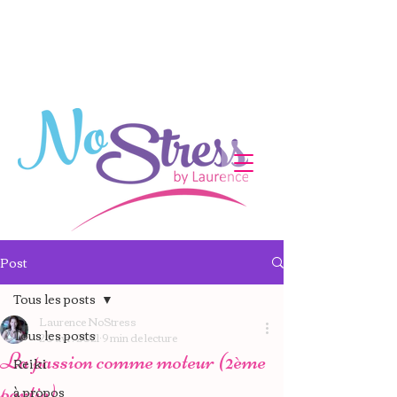
Post
Tous les posts
Laurence NoStress
Tous les posts
20 avr. 2021
9 min de lecture
La passion comme moteur (2ème
Reiki
partie)
à propos