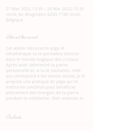
27 Mar 2022, 13:30 – 28 Mar 2022, 15:30
Uccle, Av. Brugmann 425D, 1180 Uccle,
Belgique
About the event
Cet atelier découverte yoga et
lithothérapie va te permettre d'entrer
dans le monde magique des cristaux.
Après avoir déterminé ta pierre
personnelle et, si tu le souhaites, celle
qui correspond à ton besoin actuel, je te
propose une pratique de yoga qui te
mettra en condition pour bénéficier
pleinement des énergies de ta pierre
pendant la méditation. Bien entendu tu
repartiras avec ta pierre
personnelle/celle qui corespond à ton
besoin du moment et son descriptif. Tu
Tickets
auras également toutes les informations
nécessaires pour l'utiliser correctement