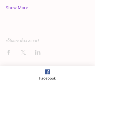
Show More
Share this event
Facebook
Abonne-toi pour recevoir en avant 
première toutes les dates de 
formation et d'initiations reiki.
Prénom
*
Nom de famille
*