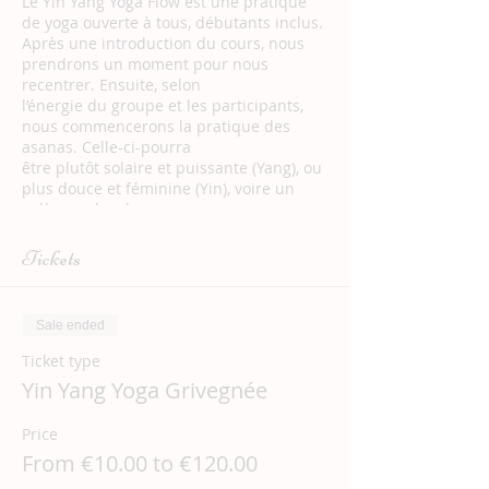
Le Yin Yang Yoga Flow est une pratique
de yoga ouverte à tous, débutants inclus.
Après une introduction du cours, nous
prendrons un moment pour nous
recentrer. Ensuite, selon
l’énergie du groupe et les participants,
nous commencerons la pratique des
asanas. Celle-ci-pourra
être plutôt solaire et puissante (Yang), ou
plus douce et féminine (Yin), voire un
mélange des deux
pour un voyage au pays du mouvement
et de la pulsation de la vie. En effet, il y a
Tickets
toujours une forme
de mouvement dans le Flow, qui est à
l’image de la vie.
Sale ended
Enfin, nous terminerons le cours par une
méditation guidée.
Ticket type
Outre l’apaisement du mental et un
Yin Yang Yoga Grivegnée
moment de pure déconnexion, le Yin
Yang Yoga Flow te
Price
permettra de te tonifier, de t’assouplir et
d’être plus présent(e) à ton corps. Tu
From €10.00 to €120.00
seras accueilli(e) dans