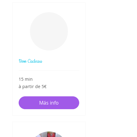
Bon Cadeau
15 min
à
à partir de 5€
partir
de
5€
Más info