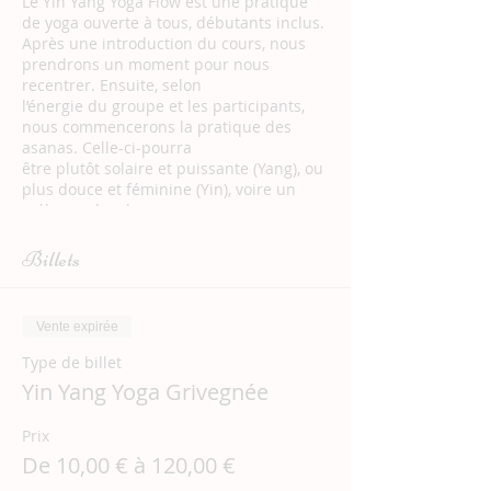
Le Yin Yang Yoga Flow est une pratique
de yoga ouverte à tous, débutants inclus.
Après une introduction du cours, nous
prendrons un moment pour nous
recentrer. Ensuite, selon
l’énergie du groupe et les participants,
nous commencerons la pratique des
asanas. Celle-ci-pourra
être plutôt solaire et puissante (Yang), ou
plus douce et féminine (Yin), voire un
mélange des deux
pour un voyage au pays du mouvement
et de la pulsation de la vie. En effet, il y a
Billets
toujours une forme
de mouvement dans le Flow, qui est à
l’image de la vie.
Vente expirée
Enfin, nous terminerons le cours par une
méditation guidée.
Type de billet
Outre l’apaisement du mental et un
Yin Yang Yoga Grivegnée
moment de pure déconnexion, le Yin
Yang Yoga Flow te
Prix
permettra de te tonifier, de t’assouplir et
d’être plus présent(e) à ton corps. Tu
De 10,00 € à 120,00 €
seras accueilli(e) dans