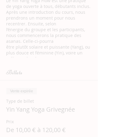
Le Yin Yang Yoga Flow est une pratique
de yoga ouverte à tous, débutants inclus.
Après une introduction du cours, nous
prendrons un moment pour nous
recentrer. Ensuite, selon
l’énergie du groupe et les participants,
nous commencerons la pratique des
asanas. Celle-ci-pourra
être plutôt solaire et puissante (Yang), ou
plus douce et féminine (Yin), voire un
mélange des deux
pour un voyage au pays du mouvement
et de la pulsation de la vie. En effet, il y a
Billets
toujours une forme
de mouvement dans le Flow, qui est à
l’image de la vie.
Vente expirée
Enfin, nous terminerons le cours par une
méditation guidée.
Type de billet
Outre l’apaisement du mental et un
Yin Yang Yoga Grivegnée
moment de pure déconnexion, le Yin
Yang Yoga Flow te
Prix
permettra de te tonifier, de t’assouplir et
d’être plus présent(e) à ton corps. Tu
De 10,00 € à 120,00 €
seras accueilli(e) dans