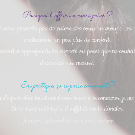
Pourquoi t'offrir un cours privé ?
ne nous permette pas de suivre des cours en groupe ou
souhaitions un peu plus de confort.
ment d'approfondir les aspects ou poses que tu souhaite
d'exercices sur-mesure.
En pratique, ça se passe comment?
 d'espace chez toi et une bonne heure à te consacrer, je me
Si tu n'as pas de tapis, il suffit de me le signaler.
Je propose également des cours privés en ligne.