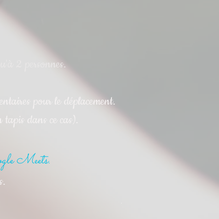
qu'à 2 personnes.
entaires pour le déplacement.
 tapis dans ce cas).
oogle Meets.
s.
.