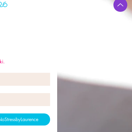
2026
ki.
NoStressbyLaurence