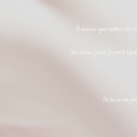
Il arrive que notre vie 
Un cours privé permet égale
Si tu as un peu