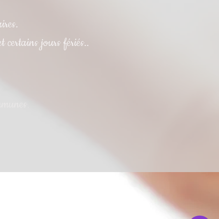
ires.
certains jours fériés..
.
ommunes