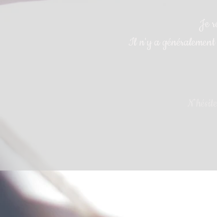
Je r
Il n'y a généralement 
N'hésit