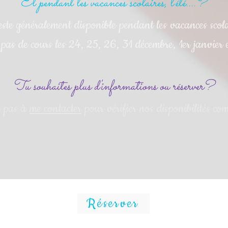
​Et pendant les vacances scolaires, l'été....?
este généralement disponible pendant les vacances scola
pas de cours les 24, 25, 26, 31 décembre, 1er janvier et 
Tu souhaites plus d'informations ou réserver?
e pas à
me contacter
pour vérifier nos disponibilités c
Réserver