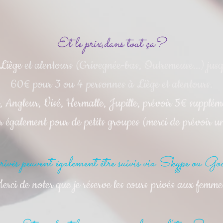
Et le prix,dans tout ça?
 Liège
et alentours (Grivegnée-bas, Outremeuse...) jus
60€ pour 3 ou 4 personnes à Liège et alentours.
e, Angleur, Visé, Hermalle, Jupille, prévoir 5€ supplém
 également pour de petits groupes (merci de prévoir un
rivés peuvent également être suivis via Skype ou G
erci de noter que je réserve les cours privés aux femme