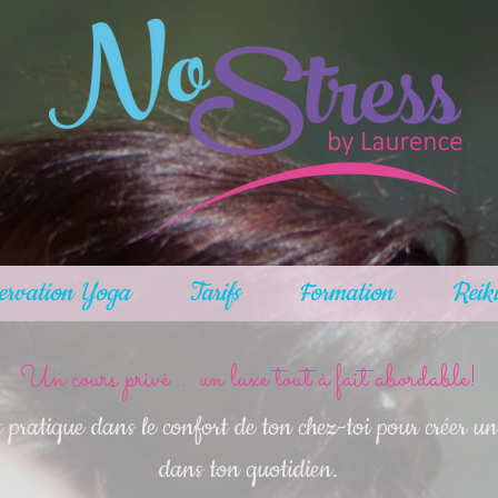
ervation Yoga
Tarifs
Formation
Reik
Un cours privé ... un luxe tout à fait abordable!
 pratique dans le confort de ton chez-toi pour créer un
dans ton quotidien.