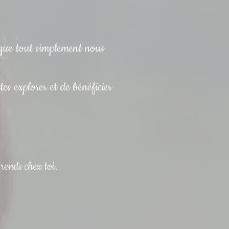
 que tout simplement nous
s explorer et de bénéficier
 rends chez toi.