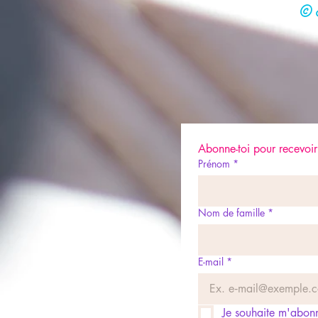
© N
Abonne-toi pour recevoir 
Prénom
*
Nom de famille
*
E-mail
*
Je souhaite m'abonne