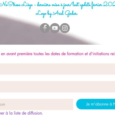
oStress Liège - dernière mise à jour/last update février 
Logo by Axel Godar.
en avant première toutes les dates de formation et d'initiations rei
Je m'abonne à 
r à la liste de diffusion.