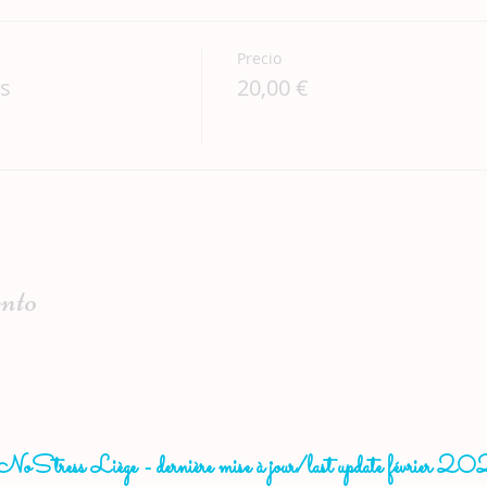
Precio
es
20,00 €
ento
oStress Liège - dernière mise à jour/last update février 