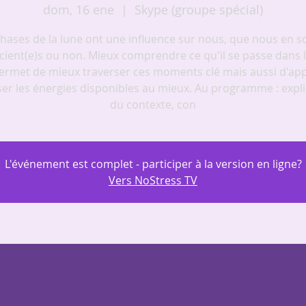
dom, 16 ene
  |  
Skype (groupe spécial)
hases de la lune ont une influence sur nous, que nous en 
cient(e)s ou non. Mieux comprendre ce qu'il se passe dans le
ermet de mieux traverser ces moments clé mais aussi d'ap
iser les énergies disponibles au mieux. Au programme : expl
L'événement est complet - participer à la version en ligne?
Vers NoStress TV