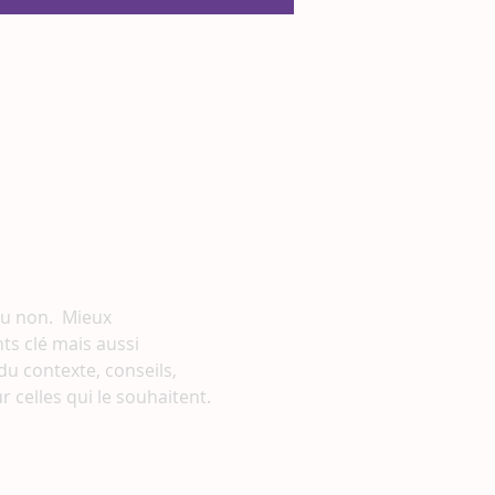
u non.  Mieux 
s clé mais aussi 
u contexte, conseils, 
celles qui le souhaitent.