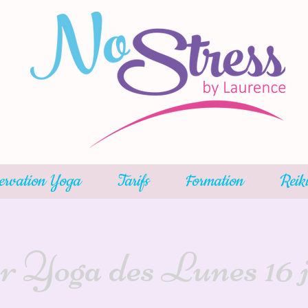
ervation Yoga
Tarifs
Formation
Reik
r Yoga des Lunes 16 