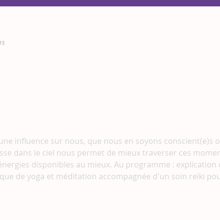
n
 une influence sur nous, que nous en soyons conscient(e)s o
sse dans le ciel nous permet de mieux traverser ces moment
 énergies disponibles au mieux. Au programme : explication d
que de yoga et méditation accompagnée d'un soin reiki pour 