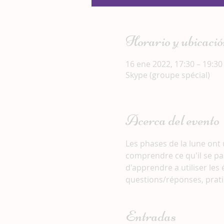
Horario y ubicació
16 ene 2022, 17:30 – 19:30
Skype (groupe spécial)
Acerca del evento
Les phases de la lune ont
comprendre ce qu'il se pa
d'apprendre a utiliser les
questions/réponses, prati
Entradas