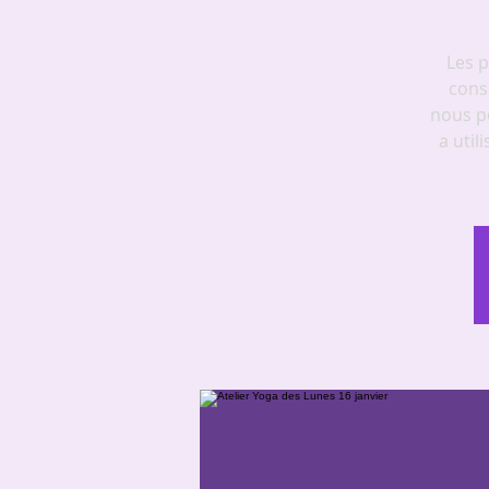
Les p
cons
nous p
a util