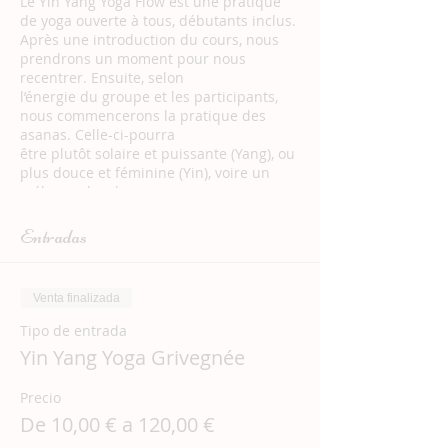
Le Yin Yang Yoga Flow est une pratique
de yoga ouverte à tous, débutants inclus.
Après une introduction du cours, nous
prendrons un moment pour nous
recentrer. Ensuite, selon
l’énergie du groupe et les participants,
nous commencerons la pratique des
asanas. Celle-ci-pourra
être plutôt solaire et puissante (Yang), ou
plus douce et féminine (Yin), voire un
mélange des deux
pour un voyage au pays du mouvement
et de la pulsation de la vie. En effet, il y a
Entradas
toujours une forme
de mouvement dans le Flow, qui est à
l’image de la vie.
Venta finalizada
Enfin, nous terminerons le cours par une
méditation guidée.
Tipo de entrada
Outre l’apaisement du mental et un
Yin Yang Yoga Grivegnée
moment de pure déconnexion, le Yin
Yang Yoga Flow te
Precio
permettra de te tonifier, de t’assouplir et
d’être plus présent(e) à ton corps. Tu
De 10,00 € a 120,00 €
seras accueilli(e) dans