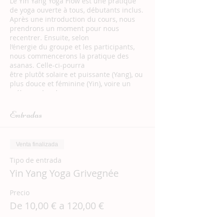
Le Yin Yang Yoga Flow est une pratique
de yoga ouverte à tous, débutants inclus.
Après une introduction du cours, nous
prendrons un moment pour nous
recentrer. Ensuite, selon
l’énergie du groupe et les participants,
nous commencerons la pratique des
asanas. Celle-ci-pourra
être plutôt solaire et puissante (Yang), ou
plus douce et féminine (Yin), voire un
mélange des deux
pour un voyage au pays du mouvement
et de la pulsation de la vie. En effet, il y a
Entradas
toujours une forme
de mouvement dans le Flow, qui est à
l’image de la vie.
Venta finalizada
Enfin, nous terminerons le cours par une
méditation guidée.
Tipo de entrada
Outre l’apaisement du mental et un
Yin Yang Yoga Grivegnée
moment de pure déconnexion, le Yin
Yang Yoga Flow te
Precio
permettra de te tonifier, de t’assouplir et
d’être plus présent(e) à ton corps. Tu
De 10,00 € a 120,00 €
seras accueilli(e) dans