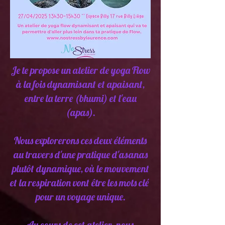
Je te propose un atelier de yoga Flow
à la fois dynamisant et apaisant,
entre la terre (bhumi) et l'eau
(apas).
Nous explorerons ces deux éléments
au travers d'une pratique d'asanas
plutôt dynamique, où le mouvement
et la respiration vont être les mots clé
pour un voyage unique.
Au cours de cet atelier, nous