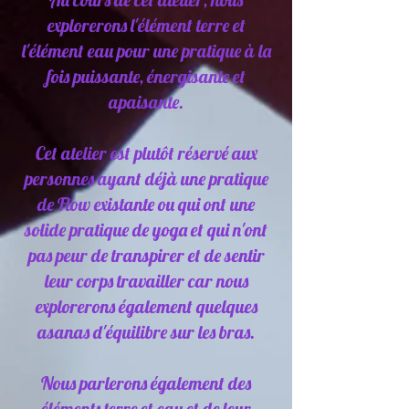
explorerons l'élément terre et
l'élément eau pour une pratique à la
fois puissante, énergisante et
apaisante.
Cet atelier est plutôt réservé aux
personnes ayant déjà une pratique
de Flow existante ou qui ont une
solide pratique de yoga et qui n'ont
pas peur de transpirer et de sentir
leur corps travailler car nous
explorerons également quelques
asanas d'équilibre sur les bras.
Nous parlerons également des
éléments terre et eau et de leur