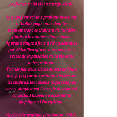
confiance en toi et ton énergie vitale.
Le yoga flow est une pratique basée sur
le Hatha yoga, mais dont les
mouvements s'enchaînent de manière
fluide, a la manière d'une danse.
Le prana vinyasa flow a été systématisé
par Shiva Rea afin de nous amener à
ressentir la pulsation de la vie dans
notre pratique.
Formée par deux élèves directs de Shiva
Rea, je propose des pratiques basées sur
les chakras, les saisons (ayurveda) ou
encore simplement l'énergie du moment,
en veillant toujours a accorder le
physique à l'énergétique.
Après cette pratique plus longue (1h15),