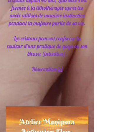
cristaux depuis 40 ans, Laurence s'est
formée à la lithothérapie après les
avoir utilisés de manière instinctive
pendant la majeure partie de sa vie.
Les cristaux peuvent renforcer la
couleur d'une pratique de yoga ou son
bhava (intention).
Réservation
ici