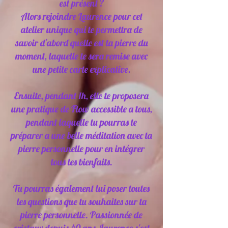
est présent ?
Alors rejoindre Laurence pour cet
atelier unique qui te permettra de
savoir d'abord quelle est ta pierre du
moment, laquelle te sera remise avec
une petite carte explicative.
Ensuite, pendant 1h, elle te proposera
une pratique de Flow accessible a tous,
pendant laquelle tu pourras te
préparer a une belle méditation avec ta
pierre personnelle pour en intégrer
tous les bienfaits.
Tu pourras également lui poser toutes
les questions que tu souhaites sur ta
pierre personnelle. Passionnée de