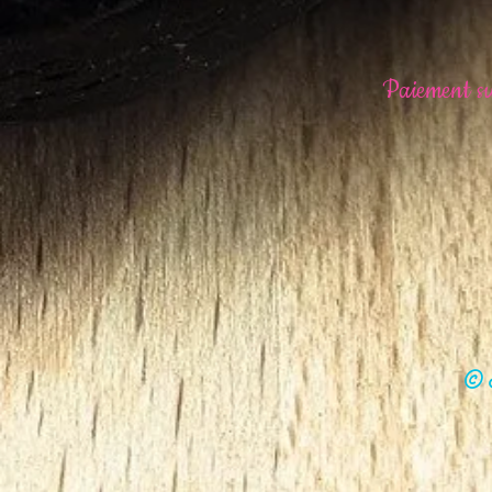
Paiement sur
© N