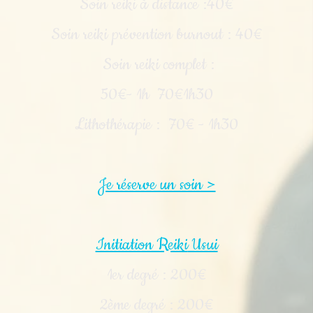
Soin reiki à distance :40€
Soin reiki prévention burnout : 40€
Soin reiki complet :
50€- 1h 70€1h30
Lithothérapie : 70€ - 1h30
Je réserve un soin >
Initiation Reiki
Usui
1er degré : 200€
2ème degré : 200€