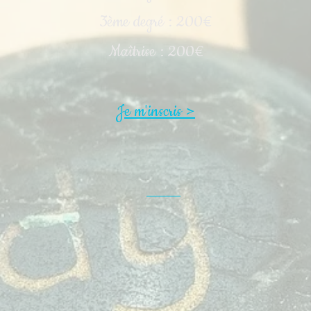
3ème degré : 200€
Maîtrise : 200€
Je m'inscris >