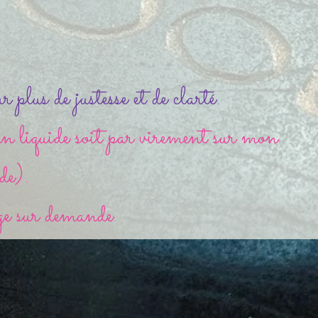
plus de justesse et de clarté.
 en liquide soit par virement sur mon
de).
ge sur demande.