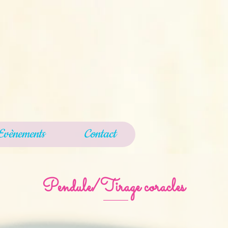
Evènements
Contact
Pendule/Tirage coracles