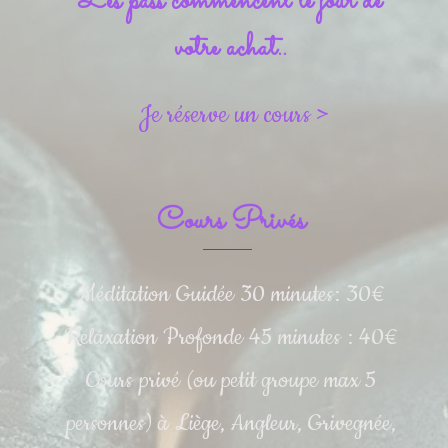
Les pass commencent le jour de
votre achat..
Je réserve un cours >
Cours Privés
Méditation Guidée 30 minutes: 30€
Relaxation Profonde 45 minutes : 40€
Cours privé (ou petit groupe max 5
personnes) à Liège, Angleur, Grivegnée,