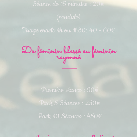
Séance de 15 minutes : 20
€
(pendule)
Tirage oracle 1h ou 1h30: 40 - 60€
Du féminin blessé au féminin
rayonné
Première séance : 90€
Pack 5 Séances : 250€
Pack 10 Séances : 450€