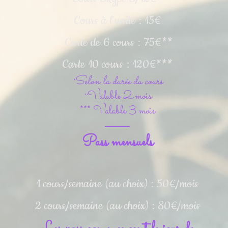
Cours à l'unité : 15€
Carte de 6 cours : 75€**
Carte 10 cours : 120€***
Selon la durée du cours
*
Valable 2 mois
**
*** Valable 3 mois
Pass mensuels
1 cours/semaine (au choix) : 50€/mois
2 cours/semaine (au choix) : 80€/mois