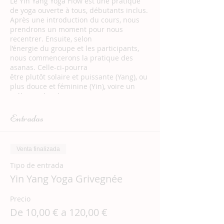
Le Yin Yang Yoga Flow est une pratique
de yoga ouverte à tous, débutants inclus.
Après une introduction du cours, nous
prendrons un moment pour nous
recentrer. Ensuite, selon
l’énergie du groupe et les participants,
nous commencerons la pratique des
asanas. Celle-ci-pourra
être plutôt solaire et puissante (Yang), ou
plus douce et féminine (Yin), voire un
mélange des deux
pour un voyage au pays du mouvement
et de la pulsation de la vie. En effet, il y a
Entradas
toujours une forme
de mouvement dans le Flow, qui est à
l’image de la vie.
Venta finalizada
Enfin, nous terminerons le cours par une
méditation guidée.
Tipo de entrada
Outre l’apaisement du mental et un
Yin Yang Yoga Grivegnée
moment de pure déconnexion, le Yin
Yang Yoga Flow te
Precio
permettra de te tonifier, de t’assouplir et
d’être plus présent(e) à ton corps. Tu
De 10,00 € a 120,00 €
seras accueilli(e) dans