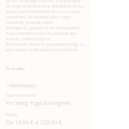
Le Yin Yang Yoga Flow est une pratique
de yoga ouverte à tous, débutants inclus.
Après une introduction du cours, nous
prendrons un moment pour nous
recentrer. Ensuite, selon
l’énergie du groupe et les participants,
nous commencerons la pratique des
asanas. Celle-ci-pourra
être plutôt solaire et puissante (Yang), ou
plus douce et féminine (Yin), voire un
mélange des deux
pour un voyage au pays du mouvement
et de la pulsation de la vie. En effet, il y a
Entradas
toujours une forme
de mouvement dans le Flow, qui est à
l’image de la vie.
Venta finalizada
Enfin, nous terminerons le cours par une
méditation guidée.
Tipo de entrada
Outre l’apaisement du mental et un
Yin Yang Yoga Grivegnée
moment de pure déconnexion, le Yin
Yang Yoga Flow te
Precio
permettra de te tonifier, de t’assouplir et
d’être plus présent(e) à ton corps. Tu
De 10,00 € a 120,00 €
seras accueilli(e) dans