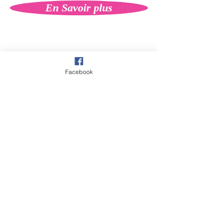
En Savoir plus
Facebook
Abonne-toi pour recevoir en avant 
première toutes les dates de 
formation et d'initiations reiki.
Prénom
*
Nom de famille
*