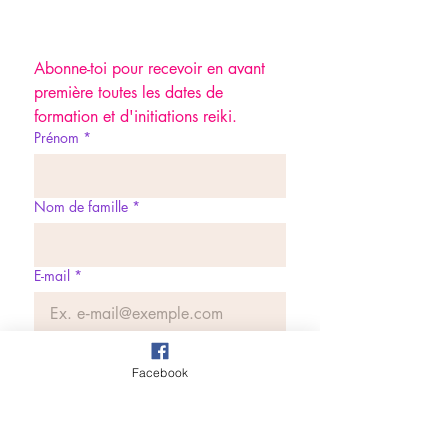
Abonne-toi pour recevoir en avant 
première toutes les dates de 
formation et d'initiations reiki.
Prénom
*
Nom de famille
*
E-mail
*
Je m'abonne à
Facebook
NoStressbyLaurence
Je souhaite m'abonner à la 
liste de diffusion.