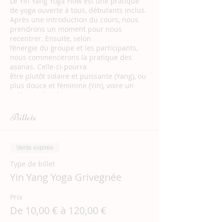
Le Yin Yang Yoga Flow est une pratique
de yoga ouverte à tous, débutants inclus.
Après une introduction du cours, nous
prendrons un moment pour nous
recentrer. Ensuite, selon
l’énergie du groupe et les participants,
nous commencerons la pratique des
asanas. Celle-ci-pourra
être plutôt solaire et puissante (Yang), ou
plus douce et féminine (Yin), voire un
mélange des deux
pour un voyage au pays du mouvement
et de la pulsation de la vie. En effet, il y a
Billets
toujours une forme
de mouvement dans le Flow, qui est à
l’image de la vie.
Vente expirée
Enfin, nous terminerons le cours par une
méditation guidée.
Type de billet
Outre l’apaisement du mental et un
Yin Yang Yoga Grivegnée
moment de pure déconnexion, le Yin
Yang Yoga Flow te
Prix
permettra de te tonifier, de t’assouplir et
d’être plus présent(e) à ton corps. Tu
De 10,00 € à 120,00 €
seras accueilli(e) dans