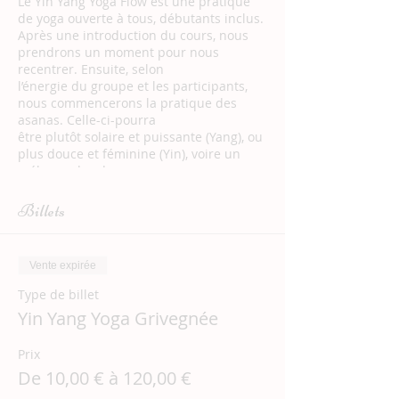
Le Yin Yang Yoga Flow est une pratique
de yoga ouverte à tous, débutants inclus.
Après une introduction du cours, nous
prendrons un moment pour nous
recentrer. Ensuite, selon
l’énergie du groupe et les participants,
nous commencerons la pratique des
asanas. Celle-ci-pourra
être plutôt solaire et puissante (Yang), ou
plus douce et féminine (Yin), voire un
mélange des deux
pour un voyage au pays du mouvement
et de la pulsation de la vie. En effet, il y a
Billets
toujours une forme
de mouvement dans le Flow, qui est à
l’image de la vie.
Vente expirée
Enfin, nous terminerons le cours par une
méditation guidée.
Type de billet
Outre l’apaisement du mental et un
Yin Yang Yoga Grivegnée
moment de pure déconnexion, le Yin
Yang Yoga Flow te
Prix
permettra de te tonifier, de t’assouplir et
d’être plus présent(e) à ton corps. Tu
De 10,00 € à 120,00 €
seras accueilli(e) dans