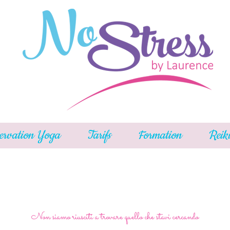
ervation Yoga
Tarifs
Formation
Reik
Non siamo riusciti a trovare quello che stavi cercando