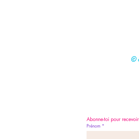
© N
Abonne-toi pour recevoir 
Prénom
*