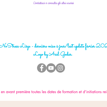
Contattaci o consulta gli altri servizi
oStress Liège - dernière mise à jour/last update février 
Logo by Axel Godar.
en avant première toutes les dates de formation et d'initiations rei