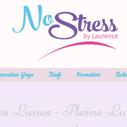
ervation Yoga
Tarifs
Formation
Reik
s Lunes - Pleine Lu