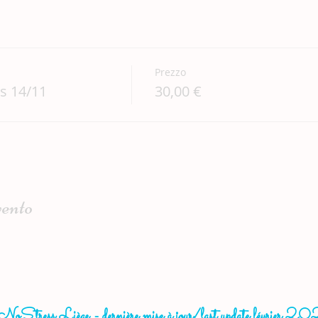
Prezzo
s 14/11
30,00 €
vento
oStress Liège - dernière mise à jour/last update février 