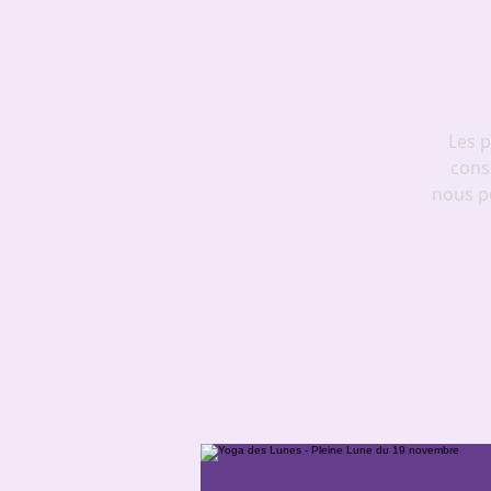
Les p
cons
nous p