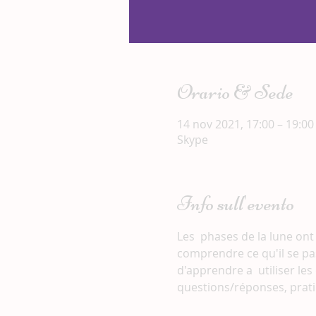
Orario & Sede
14 nov 2021, 17:00 – 19:00
Skype
Info sull'evento
Les  phases de la lune ont
comprendre ce qu'il se pa
d'apprendre a  utiliser le
questions/réponses, prati