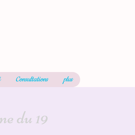
i
Consultations
plus
ne du 19