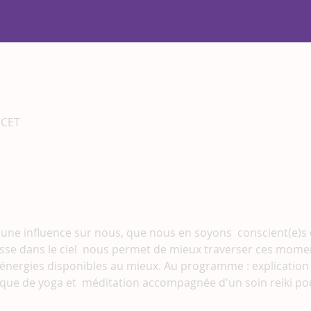
 CET
 une influence sur nous, que nous en soyons  conscient(e)s 
sse dans le ciel  nous permet de mieux traverser ces momen
s énergies disponibles au mieux. Au programme : explication 
que de yoga et  méditation accompagnée d'un soin reiki pour