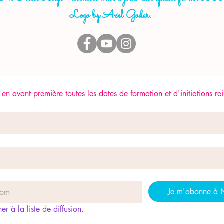
Logo by Axel Godar.
en avant première toutes les dates de formation et d'initiations rei
Je m'abonne à 
r à la liste de diffusion.