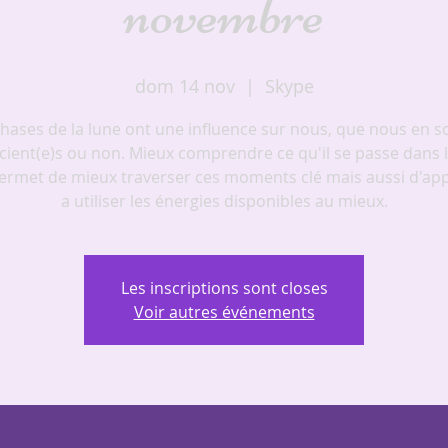
novembre
dom 14 nov
  |  
Skype
hases de la lune ont une influence sur nous, que nous en 
cient(e)s ou non. Mieux comprendre ce qu'il se passe dans le
ermet de mieux traverser ces moments clé mais aussi d'ap
a utiliser les énergies disponibles au mieux.
Les inscriptions sont closes
Voir autres événements