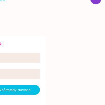
ki.
NoStressbyLaurence