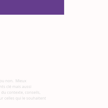
ou non.  Mieux 
ts clé mais aussi 
 du contexte, conseils, 
 celles qui le souhaitent