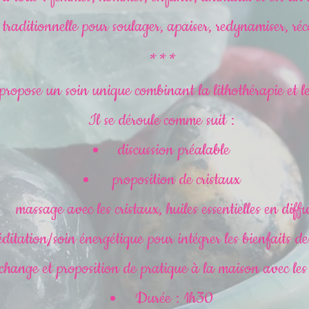
traditionnelle pour soulager, apaiser, redynamiser, réco
* * *
propose un soin unique combinant la lithothérapie et le 
Il se déroule comme suit :
discussion préalable
proposition de cristaux
massage avec les cristaux, huiles essentielles en diff
ditation/soin énergétique pour intégrer les bienfaits de
change et proposition de pratique à la maison avec les
Durée : 1h30