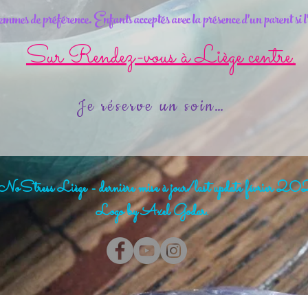
mes de préférence. Enfants acceptés avec la présence d'un parent si l
Sur Rendez-vous à Liège centre.
Je réserve un soin >
oStress Liège - dernière mise à jour/last update février 
Logo by Axel Godar.