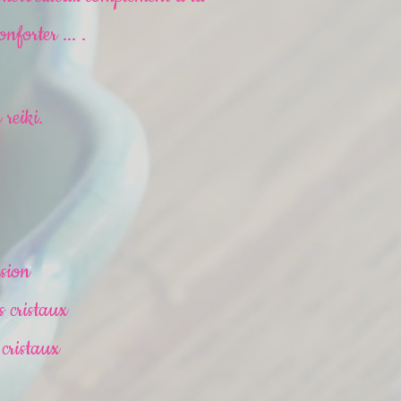
nforter ... .
reiki.
usion
s cristaux
 cristaux