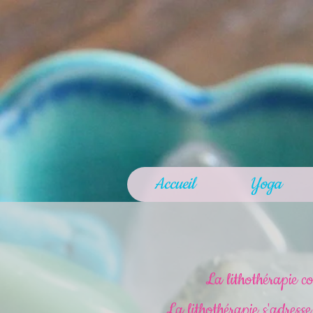
Accueil
Yoga
La lithothérapie con
La lithothérapie s'adress