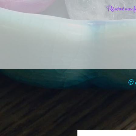
Réservé aux fem
© N