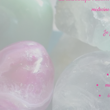
médecine 
Je 
mé
é