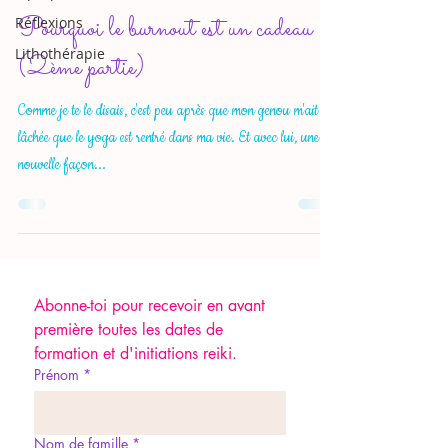
Pourquoi le burnout est un cadeau
Réflexions
Lithothérapie
(2ème partie)
Comme je te le disais, c'est peu après que mon genou m'ait
lâchée que le yoga est rentré dans ma vie. Et avec lui, une
nouvelle façon...
Abonne-toi pour recevoir en avant 
première toutes les dates de 
formation et d'initiations reiki.
Prénom
*
Nom de famille
*