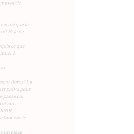
r avoir le 
seriné que la 
x? Et je ne 
squ'à ce que 
inuer à 
on 
ment libres? La 
est prévu pour 
e passe car 
tut sur 
OISIR.
 font par le 
s un piège 