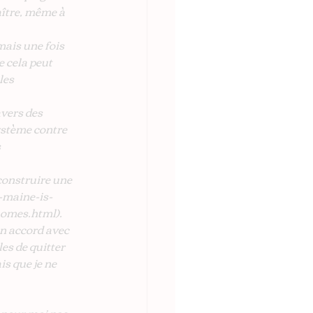
ître, même à 
mais une fois 
e cela peut 
les 
vers des 
système contre 
 
 construire une 
n-maine-is-
mes.html​)​.
en accord avec 
es de quitter 
is que je ne 