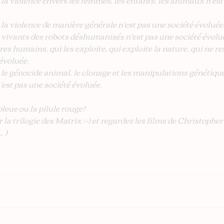
 la violence envers les femmes, les enfants, les animaux n'est
la violence de manière générale n'est pas une société évoluée
 vivants des robots déshumanisés n'est pas une société évolué
res humains, qui les exploite, qui exploite la nature, qui ne re
 évoluée.
 le génocide animal, le clonage et les manipulations génétiqu
'est pas une société évoluée.
bleue ou la pilule rouge?
r la trilogie des Matrix :-) et regardez les films de Christopher
. )