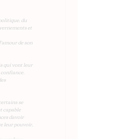
olitique, du 
vernements et 
l'amour de son 
s qui vont leur 
 confiance. 
es 
certains se 
t capable 
nces davoir 
e leur pouvoir, 