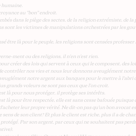
e humaine.
croyance au "bon" endroit.
és dans le piège des sectes, de la religion extrémiste, de la p
s sont les victimes de manipulations orchestrées par les gou
 être là pour le peuple, les religions sont censées professer 
erne-ment ou des religions, il n'en n'est rien.
ur créer des lois qui servent à ceux qui le composent, des loi
 de contrôler nos vies et nous leur donnons aveuglément notre
glément notre argent aux banques pour le mettre à l'abri d
us grands voleurs ne sont pas ceux que l'on croit.
st là pour nous protéger, il protège ses intérêts.
st là pour être respectée, elle est sans cesse bafouée puisque 
d'acheter leur propre vérité. Ne dit-on pas qu'un bon avocat es
e sens de son client? Et plus le client est riche, plus il a de cha
t protégé. Par son argent, par ceux qui ne souhaitent pas perdr
ative).