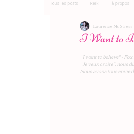
Tous les posts
Reiki
à propos
Laurence NoStress
I Want to B
" I want to believe" - Fo
" Je veux croire", nous d
Nous avons tous envie de