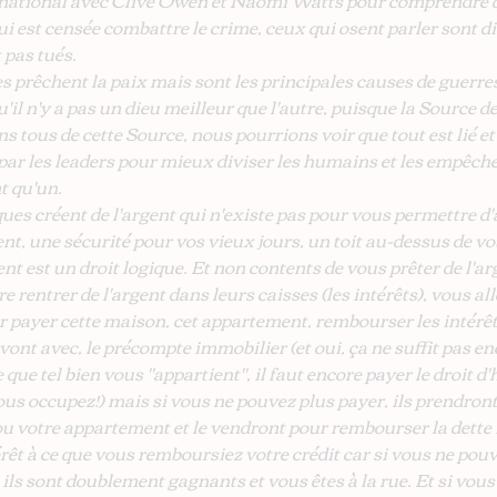
nternational avec Clive Owen et Naomi Watts pour comprendre
i est censée combattre le crime, ceux qui osent parler sont di
 pas tués.
s prêchent la paix mais sont les principales causes de guerres
il n'y a pas un dieu meilleur que l'autre, puisque la Source de 
 tous de cette Source, nous pourrions voir que tout est lié et 
 par les leaders pour mieux diviser les humains et les empêche
t qu'un.
ues créent de l'argent qui n'existe pas pour vous permettre d'
, une sécurité pour vos vieux jours, un toit au-dessus de votr
t est un droit logique. Et non contents de vous prêter de l'ar
ire rentrer de l'argent dans leurs caisses (les intérêts), vous al
ur payer cette maison, cet appartement, rembourser les intérêts
ont avec, le précompte immobilier (et oui, ça ne suffit pas en
e que tel bien vous "appartient", il faut encore payer le droit d'
ous occupez!) mais si vous ne pouvez plus payer, ils prendront
 votre appartement et le vendront pour rembourser la dette 
rêt à ce que vous remboursiez votre crédit car si vous ne pouv
ils sont doublement gagnants et vous êtes à la rue. Et si vous 