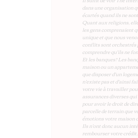
Il suffit de voir The I
dans une organisation qu
écartés quand ils ne sont
Quant aux religions, elle
les gens comprenaient qu'
unique et que nous venons
conflits sont orchestrés
comprendre qu'ils ne fon
Et les banques? Les banq
maison ou un appartement
que disposer d'un logemen
n'existe pas et d'ainsi fa
votre vie à travailler po
assurances diverses qui v
pour avoir le droit de dir
parcelle de terrain que v
émotions votre maison ou
Ils n'ont donc aucun inté
rembourser votre crédit, 