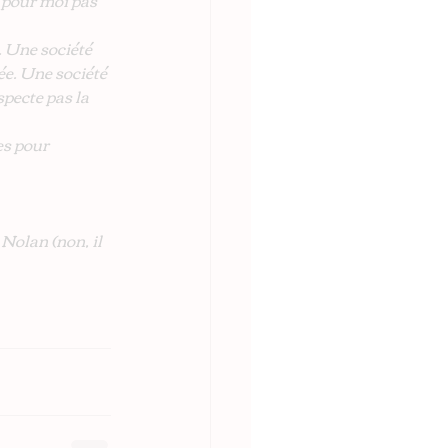
 pour moi pas 
. Une société 
e. Une société 
specte pas la 
es pour 
 Nolan (non, il 