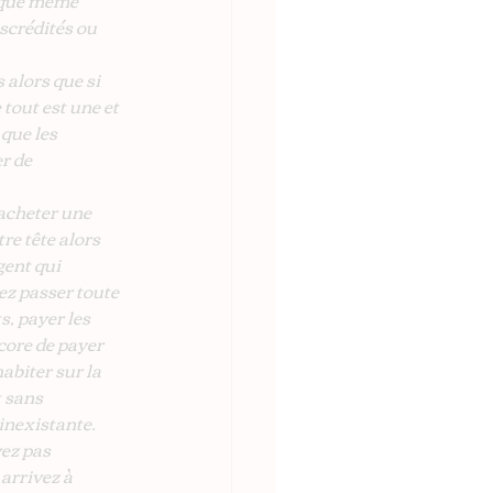
 que même 
scrédités ou 
 alors que si 
tout est une et 
que les 
r de 
acheter une 
e tête alors 
gent qui 
lez passer toute 
, payer les 
core de payer 
habiter sur la 
 sans 
inexistante. 
ez pas 
arrivez à 