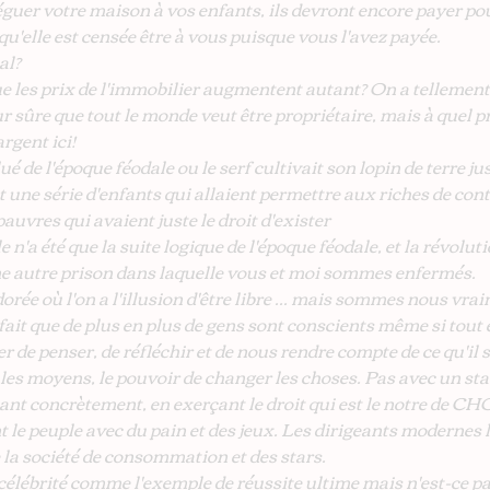
guer votre maison à vos enfants, ils devront encore payer pou
 qu'elle est censée être à vous puisque vous l'avez payée.
al?
 les prix de l'immobilier augmentent autant? On a tellement 
ur sûre que tout le monde veut être propriétaire, mais à quel pri
rgent ici!
é de l'époque féodale ou le serf cultivait son lopin de terre ju
 une série d'enfants qui allaient permettre aux riches de cont
pauvres qui avaient juste le droit d'exister
 n'a été que la suite logique de l'époque féodale, et la révoluti
ne autre prison dans laquelle vous et moi sommes enfermés.
dorée où l'on a l'illusion d'être libre ... mais sommes nous vrai
fait que de plus en plus de gens sont conscients même si tout 
de penser, de réfléchir et de nous rendre compte de ce qu'il s
les moyens, le pouvoir de changer les choses. Pas avec un sta
nt concrètement, en exerçant le droit qui est le notre de CH
le peuple avec du pain et des jeux. Les dirigeants modernes le
de la société de consommation et des stars.
 célébrité comme l'exemple de réussite ultime mais n'est-ce pa