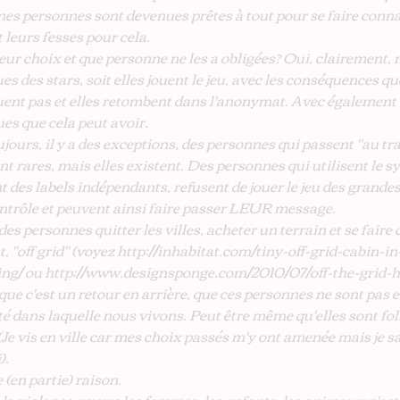
es personnes sont devenues prêtes à tout pour se faire conna
t leurs fesses pour cela.
eur choix et que personne ne les a obligées? Oui, clairement, 
es des stars, soit elles jouent le jeu, avec les conséquences qu
e jouent pas et elles retombent dans l'anonymat. Avec également 
s que cela peut avoir.
rs, il y a des exceptions, des personnes qui passent "au tra
sont rares, mais elles existent. Des personnes qui utilisent le 
 des labels indépendants, refusent de jouer le jeu des grandes
ntrôle et peuvent ainsi faire passer LEUR message.
des personnes quitter les villes, acheter un terrain et se faire
t, "off grid" (voyez http://inhabitat.com/tiny-off-grid-cabin-i
ing/​ ou http://www.designsponge.com/2010/07/off-the-grid-ho
ue c'est un retour en arrière, que ces personnes ne sont pas 
té dans laquelle nous vivons. Peut être même qu'elles sont foll
 (Je vis en ville car mes choix passés m'y ont amenée mais je sa
).
(en partie) raison.